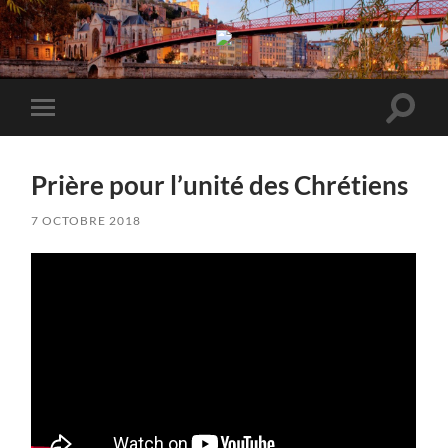
Forum
Chétien
Francophone
Lyon
2018
Toggle
Toggle
search
mobile
field
menu
Prière pour l’unité des Chrétiens
7 OCTOBRE 2018