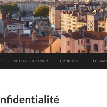
Forum
Chétien
Francophone
Lyon
2018
TS
ACTEURS DU FORUM
TÉMOIGNAGES
FORUM 
nfidentialité