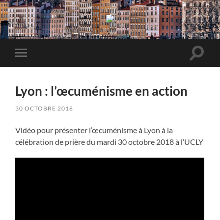
Forum
Chétien
Francophone
Lyon
2018
Toggle
Toggle
search
mobile
field
menu
Lyon : l’œcuménisme en action
30 OCTOBRE 2018
Vidéo pour présenter l’œcuménisme à Lyon à la
célébration de prière du mardi 30 octobre 2018 à l’UCLY